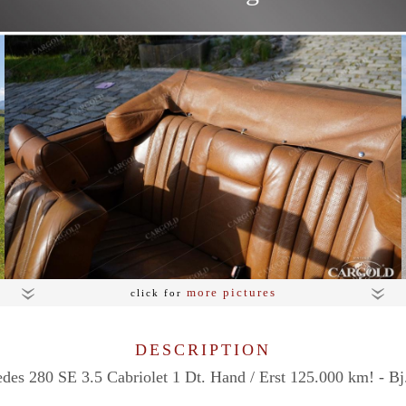
more pictures
click for
DESCRIPTION
des 280 SE 3.5 Cabriolet 1 Dt. Hand / Erst 125.000 km! - Bj