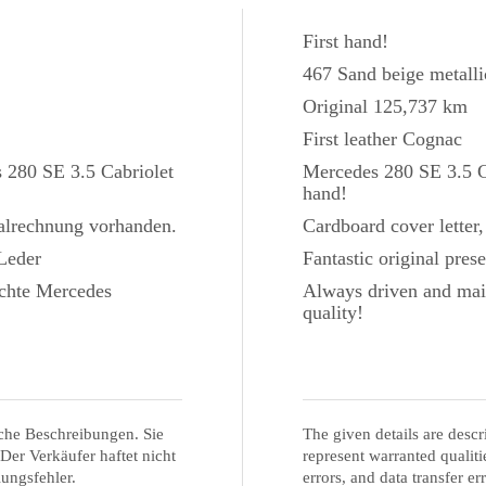
First hand!
467 Sand beige metalli
Original 125,737 km
First leather Cognac
 280 SE 3.5 Cabriolet
Mercedes 280 SE 3.5 Ca
hand!
nalrechnung vorhanden.
Cardboard cover letter,
 Leder
Fantastic original pres
schte Mercedes
Always driven and mai
quality!
che Beschreibungen. Sie
The given details are descr
 Der Verkäufer haftet nicht
represent warranted qualitie
lungsfehler.
errors, and data transfer err