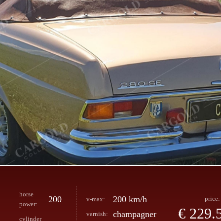
horse
200
200 km/h
price:
v-max:
power:
€ 229.
champagner
varnish:
cylinder