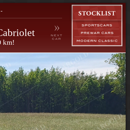
-
abriolet
0 km!