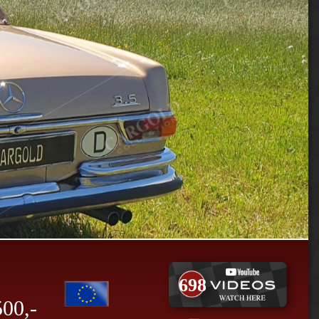
698
500,-