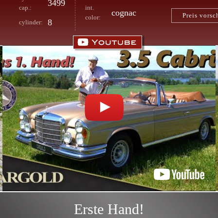
3499
cap.:
int.
cognac
Preis vorsc
color:
8
cylinder:
Erste Hand!