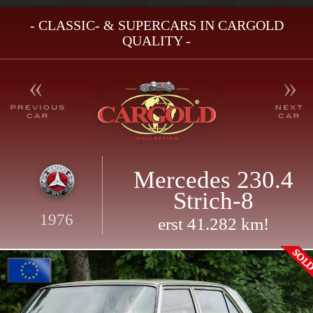
- CLASSIC- & SUPERCARS IN CARGOLD
QUALITY -
Mercedes 230.4
Strich-8
1976
erst 41.282 km!