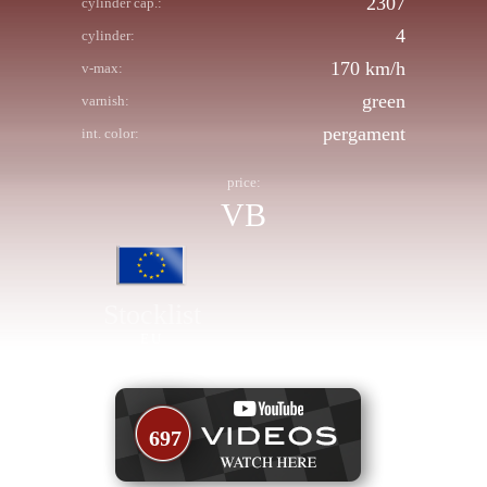
2307
cylinder cap.:
4
cylinder:
170 km/h
v-max:
green
varnish:
pergament
int. color:
price:
VB
Stocklist
EU
697