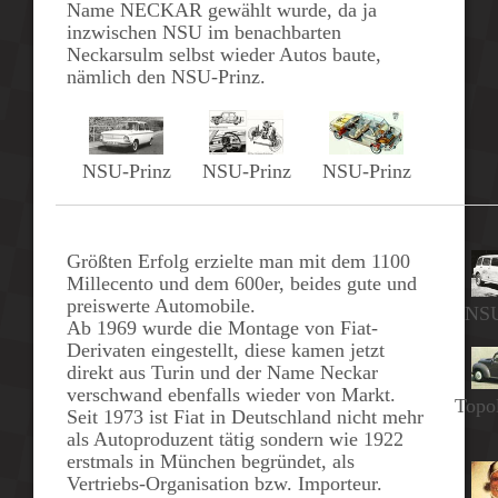
Name NECKAR gewählt wurde, da ja
inzwischen NSU im benachbarten
Neckarsulm selbst wieder Autos baute,
nämlich den
NSU-Prinz.
NSU-Prinz
NSU-Prinz
NSU-Prinz
Größten Erfolg erzielte man mit dem
1100
Millecento
und dem 600er, beides gute und
preiswerte Automobile.
NSU
Ab
1969
wurde die Montage von Fiat-
Derivaten eingestellt, diese kamen jetzt
direkt aus Turin und der Name Neckar
verschwand ebenfalls wieder von Markt.
Topo
Seit
1973
ist Fiat in Deutschland nicht mehr
als Autoproduzent tätig sondern wie 1922
erstmals in München begründet, als
Vertriebs-Organisation bzw. Importeur.