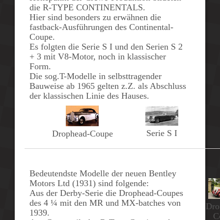
die
R-TYPE CONTINENTALS
.
Hier sind besonders zu erwähnen die
fastback
-Ausführungen des
Continental-
Coupe
.
Es folgten die Serie
S I
und den Serien
S 2
+
3
mit V8-Motor, noch in klassischer
Form.
Die sog.
T-Modelle
in selbsttragender
Bauweise ab
1965
gelten z.Z. als Abschluss
der klassischen Linie des Hauses.
Serie S I
Drophead-Coupe
Bedeutendste Modelle der neuen Bentley
Motors Ltd (1931) sind folgende:
Aus der Derby-Serie die
Drophead-Coupes
des 4 ¼ mit den
MR
und
MX-batches
von
Dro
1939
.
C