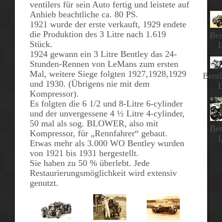
ventilers
für sein Auto fertig und leistete auf
Anhieb beachtliche ca. 80 PS.
1921
wurde der erste verkauft, 1929 endete
die Produktion des 3 Litre nach 1.619
Ben
Stück.
L
1924
gewann ein 3 Litre Bentley das 24-
Stunden-Rennen von LeMans zum ersten
Mal, weitere Siege folgten 1927,1928,1929
Bentl
und 1930. (Übrigens nie mit dem
L
Kompressor).
Es folgten die
6 1/2
und
8-Litre 6-cylinder
und der unvergessene
4 ½ Litre 4-cylinder
,
50 mal als sog. BLOWER, also mit
Ben
Kompressor, für „Rennfahrer“ gebaut.
L
Etwas mehr als 3.000 WO Bentley wurden
von 1921 bis 1931 hergestellt.
Sie haben zu 50 % überlebt. Jede
Restaurierungsmöglichkeit wird extensiv
genutzt.