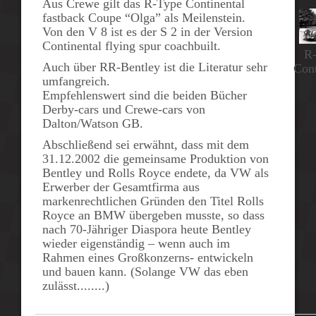
Aus Crewe gilt das
R-Type Continental
fastback Coupe
“Olga”
als Meilenstein.
Von den V 8 ist es der
S 2
in der Version
Continental flying spur coachbuilt.
R
Auch über RR-Bentley ist die Literatur sehr
Cont
umfangreich.
Empfehlenswert sind die beiden Bücher
Derby-cars
und
Crewe-cars
von
Dalton/Watson
GB.
Abschließend sei erwähnt, dass mit dem
31.12.2002 die gemeinsame Produktion von
Bentley und Rolls Royce endete, da VW als
Erwerber der Gesamtfirma aus
markenrechtlichen Gründen den Titel Rolls
Royce an BMW übergeben musste, so dass
nach 70-Jähriger Diaspora heute Bentley
wieder eigenständig – wenn auch im
Rahmen eines Großkonzerns- entwickeln
und bauen kann. (Solange VW das eben
zulässt........)