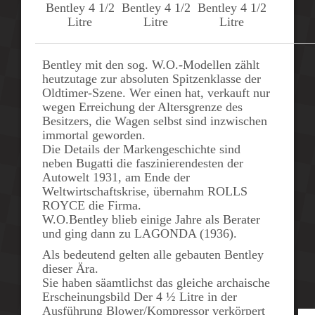
Bentley 4 1/2
Bentley 4 1/2
Bentley 4 1/2
Litre
Litre
Litre
Bentley mit den sog.
W.O.-Modellen
zählt
heutzutage zur absoluten Spitzenklasse der
Oldtimer-Szene. Wer einen hat, verkauft nur
wegen Erreichung der Altersgrenze des
Besitzers, die Wagen selbst sind inzwischen
immortal geworden.
Die Details der Markengeschichte sind
neben Bugatti die faszinierendesten der
Autowelt
1931
, am Ende der
Weltwirtschaftskrise, übernahm
ROLLS
ROYCE
die Firma.
W.O.Bentley
blieb einige Jahre als Berater
und ging dann zu
LAGONDA
(1936).
Als bedeutend gelten alle gebauten Bentley
dieser Ära.
Sie haben säamtlichst das gleiche archaische
Erscheinungsbild Der
4 ½ Litre
in der
Ausführung
Blower/Kompressor
verkörpert