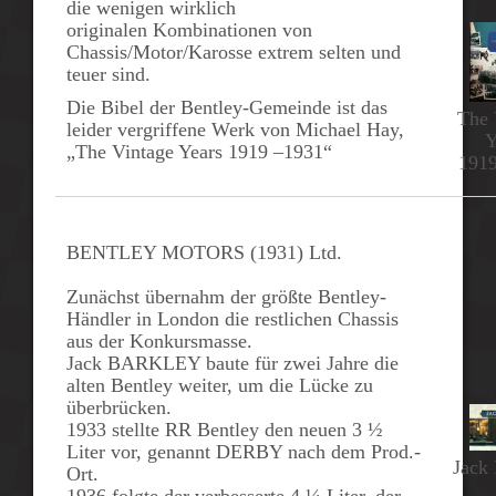
die wenigen wirklich
originalen Kombinationen von
Chassis/Motor/Karosse extrem selten und
teuer sind.
Die Bibel der Bentley-Gemeinde ist das
The 
leider vergriffene Werk von Michael Hay,
Y
„
The Vintage Years 1919 –1931
“
1919
BENTLEY MOTORS (1931) Ltd.
Zunächst übernahm der größte Bentley-
Händler in London die restlichen Chassis
aus der Konkursmasse.
Jack BARKLEY
baute für zwei Jahre die
alten Bentley weiter, um die Lücke zu
überbrücken.
1933
stellte RR Bentley den neuen
3 ½
Liter vor, genannt
DERBY
nach dem Prod.-
Jack
Ort.