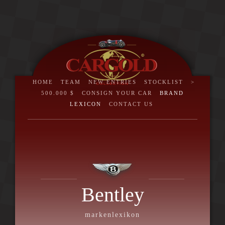
HOME
TEAM
NEW ENTRIES
STOCKLIST
>
500.000 $
CONSIGN YOUR CAR
BRAND
LEXICON
CONTACT US
Bentley
markenlexikon