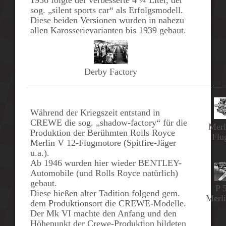
1936
folgte der verbesserte
4 ¼
Liter
, der
sog. „silent sports car“ als Erfolgsmodell.
Diese beiden Versionen wurden in nahezu
allen Karosserievarianten bis 1939 gebaut.
Derby Factory
Während der Kriegszeit entstand in
CREWE
die sog.
„shadow-factory“
für die
Merl
Produktion der Berühmten
Rolls Royce
Flu
Merlin V 12-Flugmotore
(Spitfire-Jäger
u.a.).
Ab
1946
wurden hier wieder
BENTLEY-
Automobile
(und Rolls Royce natürlich)
gebaut.
P 
Diese hießen alter Tadition folgend gem.
Merl
dem Produktionsort die
CREWE-Modelle
.
Der
Mk VI
machte den Anfang und den
Höhepunkt der Crewe-Produktion bildeten