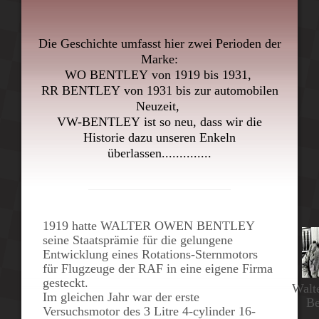
Die Geschichte umfasst hier zwei Perioden der
Marke:
WO
BENTLEY
von
1919
bis
1931
,
RR BENTLEY
von
1931
bis zur automobilen
Neuzeit,
VW-BENTLEY
ist so neu, dass wir die
Historie dazu unseren Enkeln
überlassen..............
1919
hatte
WALTER OWEN BENTLEY
seine Staatsprämie für die gelungene
Entwicklung eines Rotations-Sternmotors
für Flugzeuge der RAF in eine eigene Firma
gesteckt.
Walt
Im gleichen Jahr war der erste
Be
Versuchsmotor des
3
Litre 4-cylinder
16-