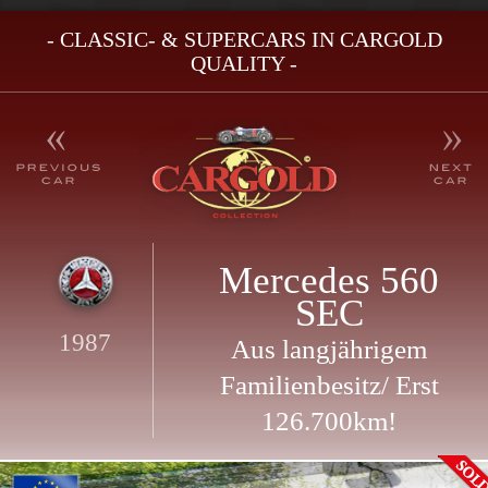
- CLASSIC- & SUPERCARS IN CARGOLD
QUALITY -
Mercedes 560
SEC
1987
Aus langjährigem
Familienbesitz/ Erst
126.700km!