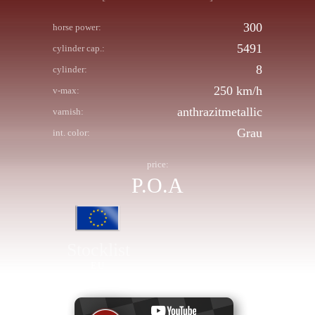
300
horse power:
5491
cylinder cap.:
8
cylinder:
250 km/h
v-max:
anthrazitmetallic
varnish:
Grau
int. color:
price:
P.O.A
Stocklist
EU