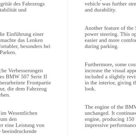
egrität des Fahrzeugs
vehicle was further str
tabilität und
and durability.
Another feature of the 
die Einführung einer
power steering. This 
 machte das Lenken
easier and more comfor
rtabler, besonders bei
during parking.
Parken.
Furthermore, some cos
che Verbesserungen
increase the visual ap
des BMW 507 Serie II
included a slightly rev
berarbeitete Frontpartie
in the interior, giving
ieur, die dem Fahrzeug
look.
ehen.
The engine of the BMW
 im Wesentlichen
unchanged. It continued
n um den
engine, producing 150 
er eine Leistung von
impressive performance
e beeindruckende