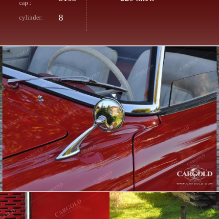
cap.:
8
cylinder: