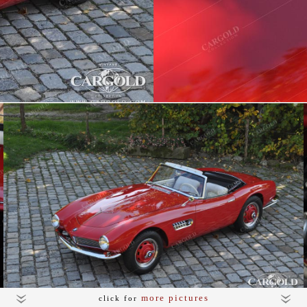
more pictures
click for