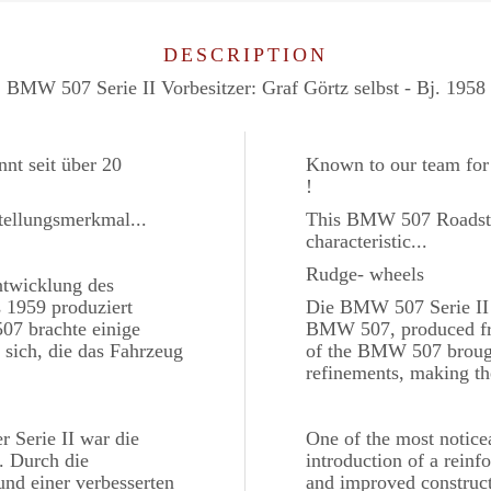
DESCRIPTION
BMW 507 Serie II Vorbesitzer: Graf Görtz selbst - Bj. 1958
nt seit über 20
Known to our team for 
!
tellungsmerkmal...
This BMW 507 Roadster
characteristic...
Rudge- wheels
ntwicklung des
 1959 produziert
Die BMW 507 Serie II i
07 brachte einige
BMW 507, produced fro
sich, die das Fahrzeug
of the BMW 507 broug
refinements, making th
r Serie II war die
One of the most noticea
. Durch die
introduction of a reinf
nd einer verbesserten
and improved constructi