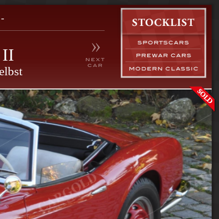
-
II
elbst