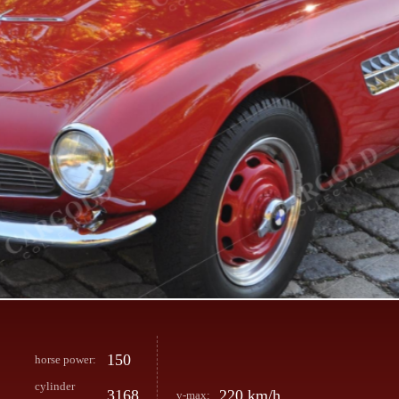
150
horse power:
cylinder
3168
220 km/h
v-max: