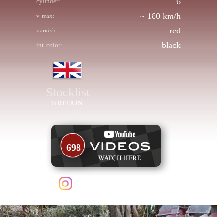
6
cylinder:
~ 180 km/h
v-max:
red
varnish:
black
int. color:
Stocklist
BRITAIN
698
follow us on Instagram