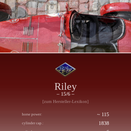
Riley
– 15/6 –
[zum Hersteller-Lexikon]
~ 115
horse power:
1838
cylinder cap.: