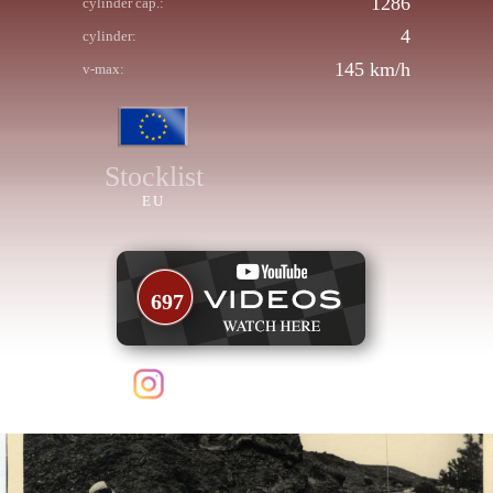
1286
cylinder cap.:
4
cylinder:
145 km/h
v-max:
Stocklist
EU
697
follow us on Instagram