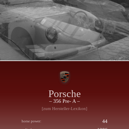
Porsche
– 356 Pre- A –
[zum Hersteller-Lexikon]
44
horse power: