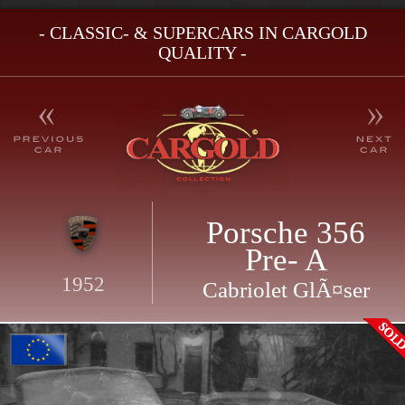
- CLASSIC- & SUPERCARS IN CARGOLD
QUALITY -
Porsche 356
Pre- A
1952
Cabriolet GlÃ¤ser