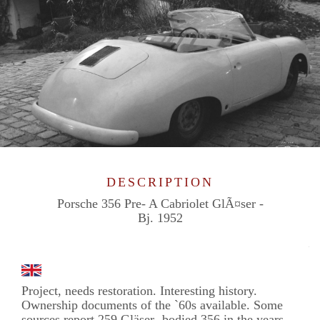
DESCRIPTION
Porsche 356 Pre- A Cabriolet GlÃ¤ser -
Bj. 1952
Project, needs restoration. Interesting history.
Ownership documents of the `60s available. Some
sources report 259 Gläser- bodied 356 in the years