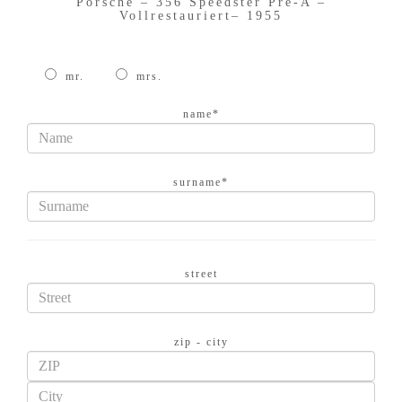
Porsche – 356 Speedster Pre-A –
Vollrestauriert– 1955
mr.
mrs.
name*
surname*
street
zip - city