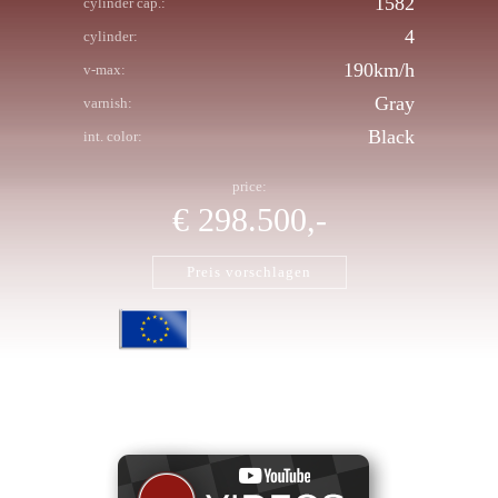
1582
cylinder cap.:
4
cylinder:
190km/h
v-max:
Gray
varnish:
Black
int. color:
price:
€ 298.500,-
Preis vorschlagen
Stocklist
EU