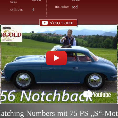
cap.:
red
int. color:
4
cylinder:
atching Numbers mit 75 PS „S“-Mot