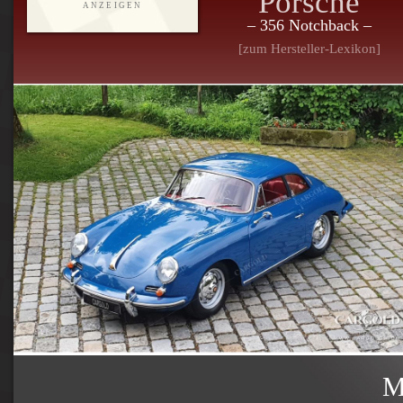
Porsche
ANZEIGEN
– 356 Notchback –
[zum Hersteller-Lexikon]
M