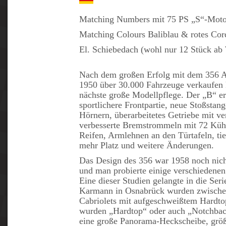
Matching Numbers mit 75 PS „S“-Moto
Matching Colours Baliblau & rotes Cord
El. Schiebedach (wohl nur 12 Stück ab
Nach dem großen Erfolg mit dem 356 A
1950 über 30.000 Fahrzeuge verkaufen k
nächste große Modellpflege. Der „B“ erh
sportlichere Frontpartie, neue Stoßstan
Hörnern, überarbeitetes Getriebe mit v
verbesserte Bremstrommeln mit 72 Kühl
Reifen, Armlehnen an den Türtafeln, tie
mehr Platz und weitere Änderungen.
Das Design des 356 war 1958 noch nicht
und man probierte einige verschiedenen
Eine dieser Studien gelangte in die Seri
Karmann in Osnabrück wurden zwische
Cabriolets mit aufgeschweißtem Hardto
wurden „Hardtop“ oder auch „Notchbac
eine große Panorama-Heckscheibe, größe