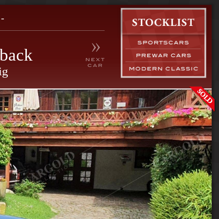
-
hback
ig