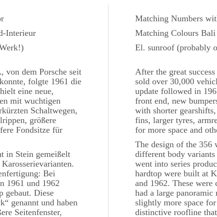
r
Matching Numbers with
-Interieur
Matching Colours Bali 
 Werk!)
El. sunroof (probably 
, von dem Porsche seit
After the great succes
onnte, folgte 1961 die
sold over 30,000 vehic
ielt eine neue,
update followed in 196
gen mit wuchtigen
front end, new bumpers
erkürzten Schaltwegen,
with shorter gearshift
rippen, größere
fins, larger tyres, armr
fere Fondsitze für
for more space and oth
The design of the 356 
 in Stein gemeißelt
different body variants
 Karosserievarianten.
went into series produ
enfertigung: Bei
hardtop were built at
n 1961 und 1962
and 1962. These were 
p gebaut. Diese
had a large panoramic 
k“ genannt und haben
slightly more space for
re Seitenfenster,
distinctive roofline th