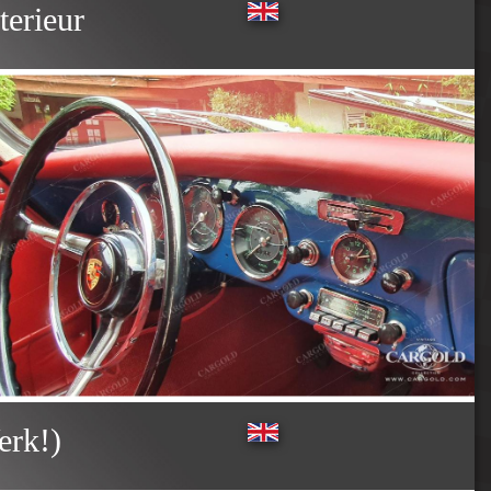
terieur
erk!)