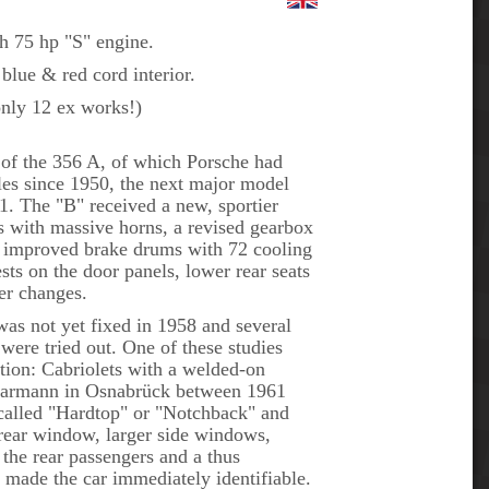
 75 hp "S" engine.
blue & red cord interior.
only 12 ex works!)
s of the 356 A, of which Porsche had
les since 1950, the next major model
1. The "B" received a new, sportier
 with massive horns, a revised gearbox
s, improved brake drums with 72 cooling
ests on the door panels, lower rear seats
er changes.
was not yet fixed in 1958 and several
 were tried out. One of these studies
ction: Cabriolets with a welded-on
 Karmann in Osnabrück between 1961
called "Hardtop" or "Notchback" and
rear window, larger side windows,
 the rear passengers and a thus
at made the car immediately identifiable.