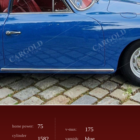
75
horse power:
175
v-max:
cylinder
1582
blue
varnish: