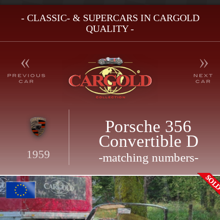
- CLASSIC- & SUPERCARS IN CARGOLD
QUALITY -
Porsche 356
Convertible D
1959
-matching numbers-