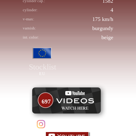
1582
cylinder cap.:
4
cylinder:
175 km/h
v-max:
burgundy
varnish:
beige
int. color:
Stocklist
EU
697
follow us on Instagram