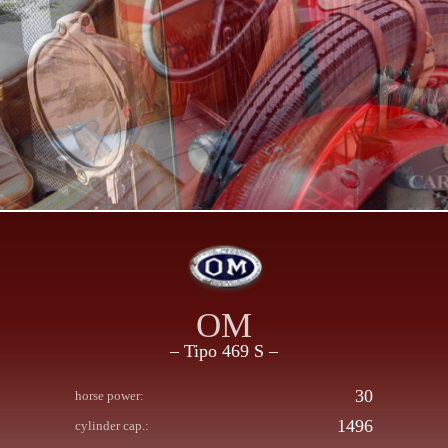
OM
– Tipo 469 S –
30
horse power:
1496
cylinder cap.: