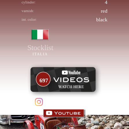
4
cylinder:
red
varnish:
black
int. color:
Stocklist
ITALIA
697
follow us on Instagram