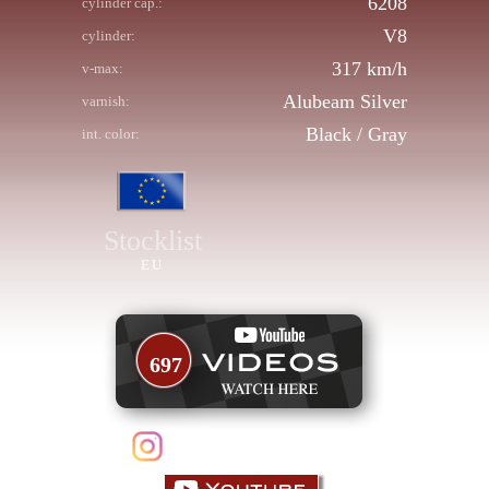
6208
cylinder cap.:
V8
cylinder:
317 km/h
v-max:
Alubeam Silver
varnish:
Black / Gray
int. color:
Stocklist
EU
697
follow us on Instagram