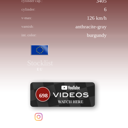
3405
cylinder cap.:
6
cylinder:
126 km/h
v-max:
anthracite-gray
varnish:
burgundy
int. color:
Stocklist
EU
698
follow us on Instagram