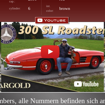
cap.:
int.
6
brown
cylinder:
color:
ers, alle Nummern befinden sich an