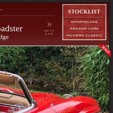
-
adster
dge