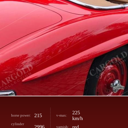
225
215
horse power:
v-max:
km/h
cylinder
2996
red
varnish: