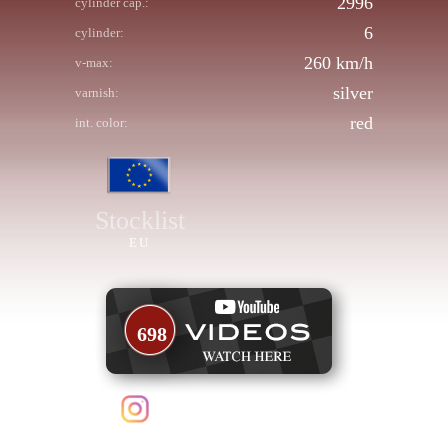
2996
cylinder cap.:
6
cylinder:
260 km/h
v-max:
silver
varnish:
red
int. color:
Stocklist
EU
698
follow us on Instagram