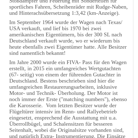
Stoßdämpfer und Federung mit Sonderteilen für
sportliches Fahren, Scheibenräder mit Rudge-Naben,
und Hinterachsübersetzung 1:3,42 (km-Anzeige).
Im September 1964 wurde der Wagen nach Texas/
USA verkauft, und lief bis 1970 bei zwei
amerikanischen Eigentümern, bis der 300 SL nach
Deutschland verkauft wurde, wo er wiederum bis
heute ebenfalls zwei Eigentümer hatte. Alle Besitzer
sind namentlich bekannt!
Im Jahre 2000 wurde ein FIVA- Pass für den Wagen
erstellt, in 2015 ein umfangreiches Wertgutachten
(67- seitig) von einem der führenden Gutachter in
Deutschland. Bestens beschrieben sind hier die
umfangreichen Restaurerungsarbeiten, inklusive
Motor- und Technik- Überholung. Der Motor ist
noch immer der Erste ("matching numbers"), ebenso
die Karosserie. Vom letzten Besitzer wurde der
Flügeltürer intensiv im Renn- und Rallyebetrieb
eingesetzt, ensprechend die Ausstattung mit u.a.
Überrollbügel, und Schalensitzen für besseren
Seitenhalt, wobei die Originalsitze vorhanden sind,
und natürlich Extra- Instrumentierung. Die Einsätze