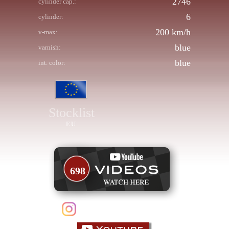
2746
cylinder cap.:
6
cylinder:
200 km/h
v-max:
blue
varnish:
blue
int. color:
Stocklist
EU
698
follow us on Instagram