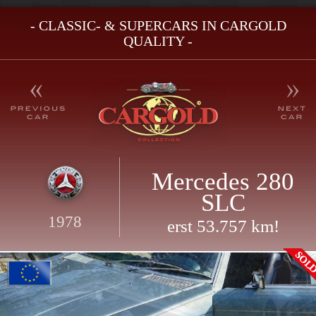
- CLASSIC- & SUPERCARS IN CARGOLD
QUALITY -
Mercedes 280
SLC
1978
erst 53.757 km!