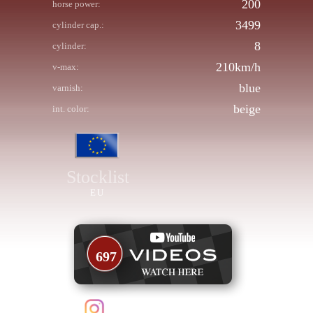
200
horse power:
3499
cylinder cap.:
8
cylinder:
210km/h
v-max:
blue
varnish:
beige
int. color:
Stocklist
EU
697
follow us on Instagram