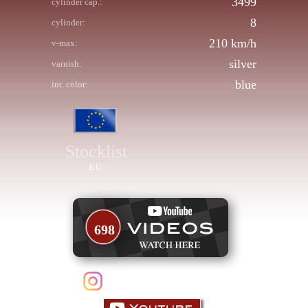
3499
cylinder cap.:
8
cylinder:
210 km/h
v-max:
silver
varnish:
blue
int. color:
Stocklist
EU
698
follow us on Instagram