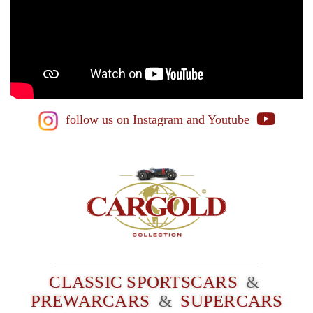
follow us on Instagram
and Youtube
CLASSIC SPORTSCARS
&
PREWARCARS
&
SUPERCARS