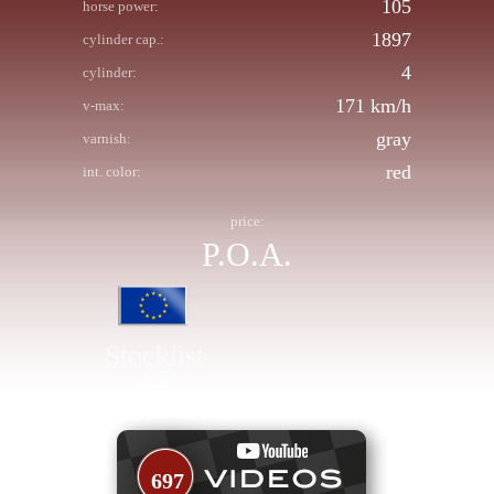
105
horse power:
1897
cylinder cap.:
4
cylinder:
171 km/h
v-max:
gray
varnish:
red
int. color:
price:
P.O.A.
Stocklist
EU
697