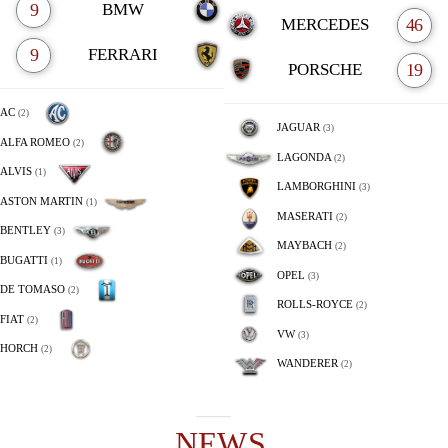
9
BMW
MERCEDES
46
9
FERRARI
PORSCHE
19
AC
(2)
JAGUAR
(3)
ALFA ROMEO
(2)
LAGONDA
(2)
ALVIS
(1)
LAMBORGHINI
(3)
ASTON MARTIN
(1)
MASERATI
(2)
BENTLEY
(3)
MAYBACH
(2)
BUGATTI
(1)
OPEL
(3)
DE TOMASO
(2)
ROLLS-ROYCE
(2)
FIAT
(2)
VW
(3)
HORCH
(2)
WANDERER
(2)
NEWS