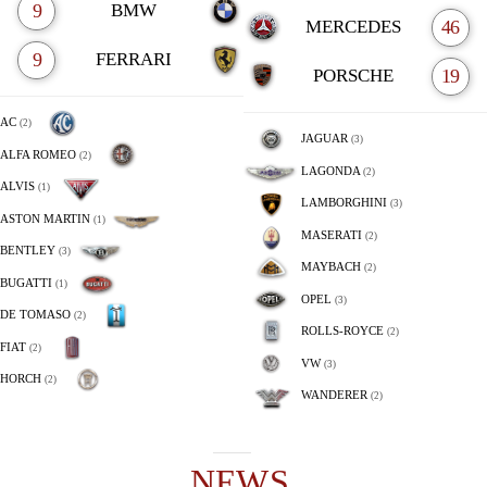
9
BMW
MERCEDES
46
9
FERRARI
PORSCHE
19
AC
(2)
JAGUAR
(3)
ALFA ROMEO
(2)
LAGONDA
(2)
ALVIS
(1)
LAMBORGHINI
(3)
ASTON MARTIN
(1)
MASERATI
(2)
BENTLEY
(3)
MAYBACH
(2)
BUGATTI
(1)
OPEL
(3)
DE TOMASO
(2)
ROLLS-ROYCE
(2)
FIAT
(2)
VW
(3)
HORCH
(2)
WANDERER
(2)
NEWS