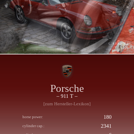
Porsche
– 911 T –
[zum Hersteller-Lexikon]
180
horse power:
2341
cylinder cap.: