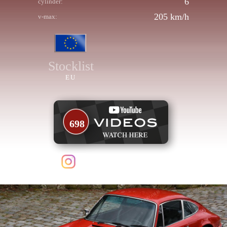
6
cylinder:
205 km/h
v-max:
Stocklist
EU
698
follow us on Instagram