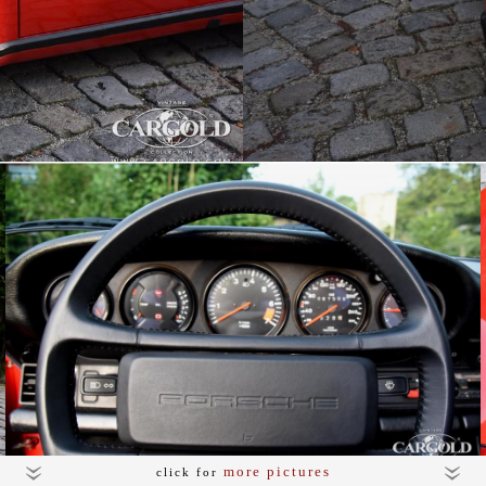
more pictures
click for