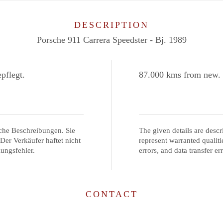
DESCRIPTION
Porsche 911 Carrera Speedster - Bj. 1989
pflegt.
87.000 kms from new. F
che Beschreibungen. Sie
The given details are descr
 Der Verkäufer haftet nicht
represent warranted qualitie
lungsfehler.
errors, and data transfer err
CONTACT