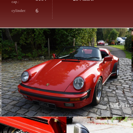
cap.:
6
cylinder: