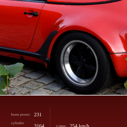
231
horse power:
cylinder
3164
254 km/h
v-max: