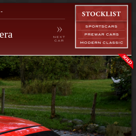
-
era