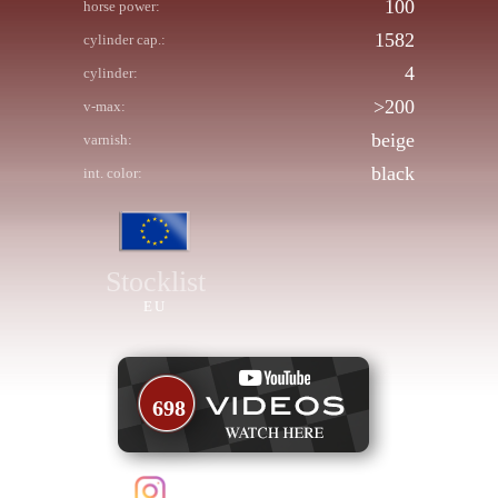
100
horse power:
1582
cylinder cap.:
4
cylinder:
>200
v-max:
beige
varnish:
black
int. color:
Stocklist
EU
698
follow us on Instagram