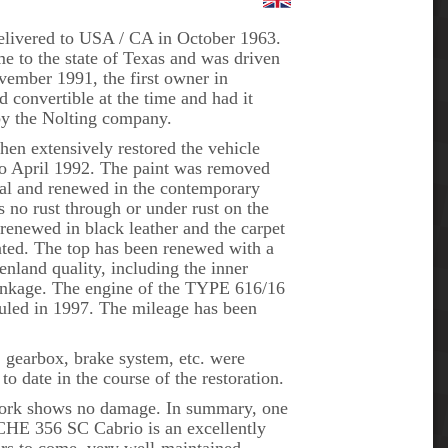
delivered to USA / CA in October 1963.
me to the state of Texas and was driven
ovember 1991, the first owner in
 convertible at the time and had it
y the Nolting company.
en extensively restored the vehicle
 April 1992. The paint was removed
tal and renewed in the contemporary
 no rust through or under rust on the
renewed in black leather and the carpet
cated. The top has been renewed with a
nland quality, including the inner
linkage. The engine of the TYPE 616/16
uled in 1997. The mileage has been
g, gearbox, brake system, etc. were
to date in the course of the restoration.
work shows no damage. In summary, one
CHE 356 SC Cabrio is an excellently
ars to come, very well-maintained,