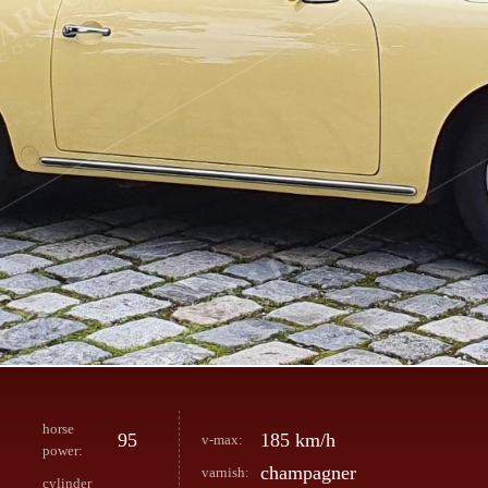
horse
95
185 km/h
v-max:
power:
champagner
varnish:
cylinder