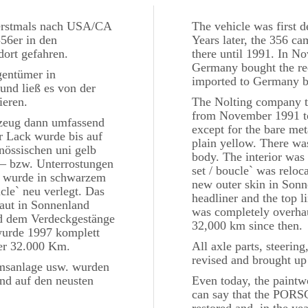
erstmals nach USA/CA
The vehicle was first 
356er in den
Years later, the 356 ca
ort gefahren.
there until 1991. In N
Germany bought the red
gentümer in
imported to Germany b
und ließ es von der
ieren.
The Nolting company th
from November 1991 to
rzeug dann umfassend
except for the bare me
 Lack wurde bis auf
plain yellow. There was
nössischen uni gelb
body. The interior was 
 – bzw. Unterrostungen
set / boucle` was relo
ng wurde in schwarzem
new outer skin in Sonne
cle` neu verlegt. Das
headliner and the top 
aut in Sonnenland
was completely overha
d dem Verdeckgestänge
32,000 km since then.
urde 1997 komplett
ther 32.000 Km.
All axle parts, steerin
revised and brought up 
emsanlage usw. wurden
und auf den neusten
Even today, the paint
can say that the PORS
restored and, in the ye