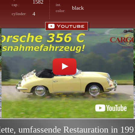
1582
cap.:
int.
black
color:
4
cylinder:
tte, umfassende Restauration in 19