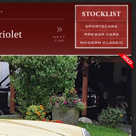
-
iolet