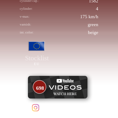
1582
cylinder cap.:
4
cylinder:
175 km/h
v-max:
green
varnish:
beige
int. color:
Stocklist
EU
698
follow us on Instagram